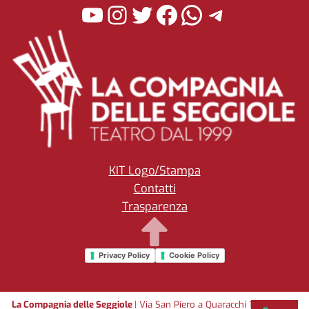
YouTube
Instagram
Twitter
Facebook
WhatsApp
Telegra
KIT Logo/Stampa
Contatti
Trasparenza
Privacy Policy
Cookie Policy
La Compagnia delle Seggiole
| Via San Piero a Quaracchi 17/15 50145