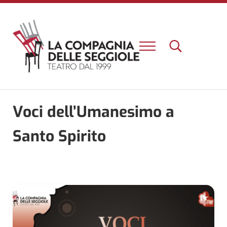
Passa al contenuto principale
Skip to header right navigation
Skip to site footer
Menu
Search...
Un nuovo teatro e una nuova esperienza a Firenze
La Compagnia delle Seggiole
Voci dell’Umanesimo a
Santo Spirito