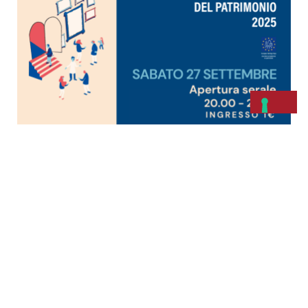
Tracce di Umanità, viaggio teatrale
notturno nell’Anfiteatro Romano di
Arezzo
Per la prima volta l’Anfiteatro Romano di Arezzo