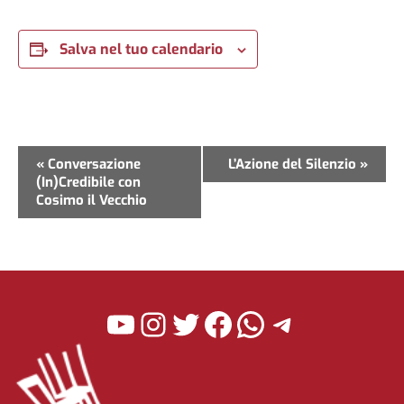
Salva nel tuo calendario
Evento
«
Conversazione
L’Azione del Silenzio
»
(In)Credibile con
Navigazione
Cosimo il Vecchio
YouTube
Instagram
Twitter
Facebook
WhatsApp
Telegra