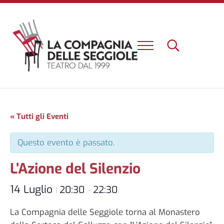
Passa al contenuto principale
Skip to header right navigation
Skip to site footer
Menu
Search...
Un nuovo teatro e una nuova esperienza a Firenze
La Compagnia delle Seggiole
« Tutti gli Eventi
Questo evento è passato.
L’Azione del Silenzio
14 Luglio
20:30
22:30
|
–
La Compagnia delle Seggiole torna al Monastero