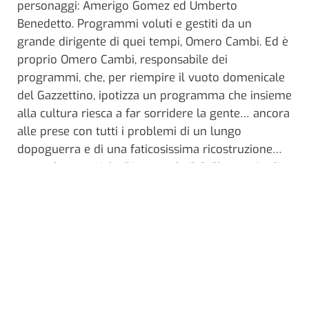
personaggi: Amerigo Gomez ed Umberto
Benedetto. Programmi voluti e gestiti da un
grande dirigente di quei tempi, Omero Cambi. Ed è
proprio Omero Cambi, responsabile dei
programmi, che, per riempire il vuoto domenicale
del Gazzettino, ipotizza un programma che insieme
alla cultura riesca a far sorridere la gente… ancora
alle prese con tutti i problemi di un lungo
dopoguerra e di una faticosissima ricostruzione…
non solo materiale. Rievocando il Grillo saggio di
Pinocchio e il grillo fiorentino della nostra Festa…
che faceva
“liberamente sentire la sua voce”
nasce
“Il Grillo Canterino”! Dopo circa un anno di
rodaggio, il programma cambia completamente
aspetto, passando dal giornalistico semiserio al
vero e proprio spettacolo leggero, con la nascita di
personaggi che ne determinano un successo