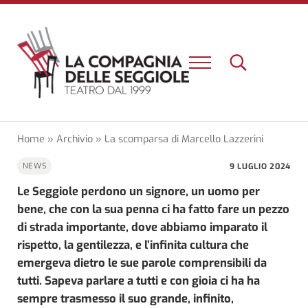
Passa al contenuto principale
Skip to header right navigation
Skip to site footer
Menu
Search...
Un nuovo teatro e una nuova esperienza a Firenze
La Compagnia delle Seggiole
Home
»
Archivio
»
La scomparsa di Marcello Lazzerini
9 LUGLIO 2024
NEWS
Le Seggiole perdono un signore, un uomo per
bene, che con la sua penna ci ha fatto fare un pezzo
di strada importante, dove abbiamo imparato il
rispetto, la gentilezza, e l’infinita cultura che
emergeva dietro le sue parole comprensibili da
tutti. Sapeva parlare a tutti e con gioia ci ha ha
sempre trasmesso il suo grande, infinito,