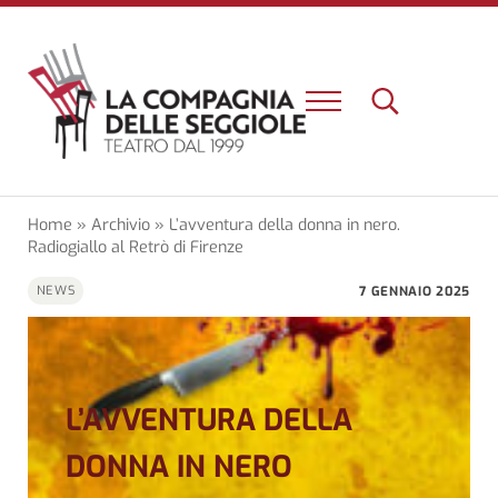
Passa al contenuto principale
Skip to header right navigation
Skip to site footer
Menu
Search...
Un nuovo teatro e una nuova esperienza a Firenze
La Compagnia delle Seggiole
Home
»
Archivio
»
L’avventura della donna in nero.
Radiogiallo al Retrò di Firenze
7 GENNAIO 2025
NEWS
L’AVVENTURA DELLA
DONNA IN NERO