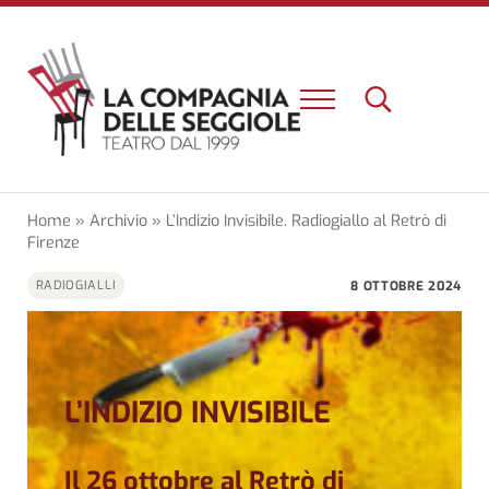
Passa al contenuto principale
Skip to header right navigation
Skip to site footer
Menu
Search...
Un nuovo teatro e una nuova esperienza a Firenze
La Compagnia delle Seggiole
Home
»
Archivio
»
L’Indizio Invisibile. Radiogiallo al Retrò di
Firenze
8 OTTOBRE 2024
RADIOGIALLI
L’INDIZIO INVISIBILE
Il 26 ottobre al Retrò di