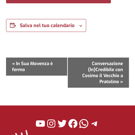
Salva nel tuo calendario
Evento
«
In Sua Movenza è
Conversazione
fermo
(In)Credibile con
Navigazione
Cosimo il Vecchio a
Pratolino
»
YouTube
Instagram
Twitter
Facebook
WhatsApp
Telegra