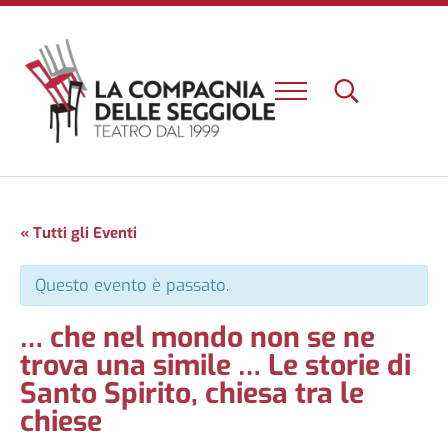
Passa al contenuto principale
Skip to header right navigation
Skip to site footer
Menu
Search...
Un nuovo teatro e una nuova esperienza a Firenze
La Compagnia delle Seggiole
« Tutti gli Eventi
Questo evento è passato.
… che nel mondo non se ne
trova una simile … Le storie di
Santo Spirito, chiesa tra le
chiese