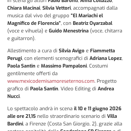
In scena gli attori
Fabio Baronti
,
Anna Collazzo
,
Chiara Macinai
,
Silvia Vettori
, accompagnati dalla
musica dal vivo del gruppo
“El Mariachi el
Magnifico de Florencia”
, con
Beatriz Oyarzabal
(voce e vihuela) e
Guido Menestrina
(voce, chitarra
e guitarron).
Allestimento a cura di
Silvia Avigo
e
Fiammetta
Perugi
, con elementi scenografici di
Adriana Lopez
,
Paola Santin
e
Massimo Pampaloni
. Costumi
gentilmente offerti da
www.mexicodemisamoreseternos.com
. Progetto
grafico di
Paola Santin
. Video Editing di
Andrea
Nucci
.
Lo spettacolo andrà in scena
il 10 e 11 giugno 2026
alle ore 21,15
nello straordinario scenario di
Villa
Bardini
, a Firenze (Costa San Giorgio, 2), grazie alla