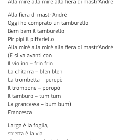
Alla mirè alla mirè alla fiera di mastr’André
Alla fiera di mastr’André
Oggi ho comprato un tamburello
Bem bem il tamburello
Piripipi il piffariello
Alla mirè alla mirè alla fiera di mastr’André
(E si va avanti con
Il violino – frin frin
La chitarra – blen blen
La trombetta – perepè
Il trombone – poropò
Il tamburo – tum tum
La grancassa – bum bum)
Francesca
Larga è la foglia,
stretta è la via