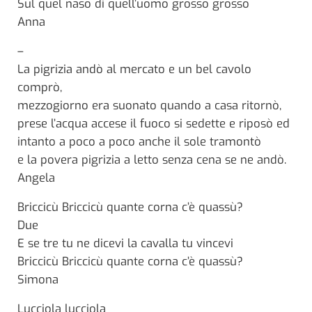
Sul quel naso di quell’uomo grosso grosso
Anna
–
La pigrizia andò al mercato e un bel cavolo
comprò,
mezzogiorno era suonato quando a casa ritornò,
prese l’acqua accese il fuoco si sedette e riposò ed
intanto a poco a poco anche il sole tramontò
e la povera pigrizia a letto senza cena se ne andò.
Angela
Briccicù Briccicù quante corna c’è quassù?
Due
E se tre tu ne dicevi la cavalla tu vincevi
Briccicù Briccicù quante corna c’è quassù?
Simona
Lucciola lucciola