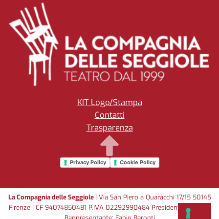
KIT Logo/Stampa
Contatti
Trasparenza
Privacy Policy
Cookie Policy
La Compagnia delle Seggiole
| Via San Piero a Quaracchi 17/15 50145
Firenze | CF 94074850481 P.IVA 02292990484 Presidente e Legale
Rappresentante: Fabio Baronti