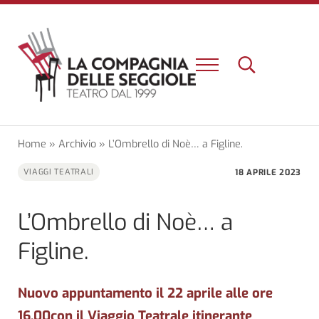
Passa al contenuto principale
Skip to header right navigation
Skip to site footer
Menu
Search...
Un nuovo teatro e una nuova esperienza a Firenze
La Compagnia delle Seggiole
Home
»
Archivio
»
L’Ombrello di Noè… a Figline.
18 APRILE 2023
VIAGGI TEATRALI
L’Ombrello di Noè… a
Figline.
Nuovo appuntamento il 22 aprile alle ore
16.00con il Viaggio Teatrale itinerante