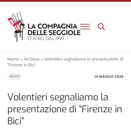
Passa al contenuto principale
Skip to header right navigation
Skip to site footer
Menu
Search...
Un nuovo teatro e una nuova esperienza a Firenze
La Compagnia delle Seggiole
Home
»
Archivio
»
Volentieri segnaliamo la presentazione di
“Firenze in Bici”
14 MAGGIO 2025
NEWS
Volentieri segnaliamo la
presentazione di “Firenze in
Bici”