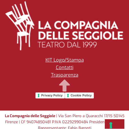
KIT Logo/Stampa
Contatti
Trasparenza
Privacy Policy
Cookie Policy
La Compagnia delle Seggiole
| Via San Piero a Quaracchi 17/15 50145
Firenze | CF 94074850481 P.IVA 02292990484 Presidente e Legale
Rappresentante: Fabio Baronti