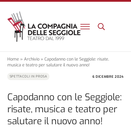
Passa al contenuto principale
Skip to header right navigation
Skip to site footer
Menu
Search...
Un nuovo teatro e una nuova esperienza a Firenze
La Compagnia delle Seggiole
Home
»
Archivio
»
Capodanno con le Seggiole: risate,
musica e teatro per salutare il nuovo anno!
6 DICEMBRE 2024
SPETTACOLI IN PROSA
Capodanno con le Seggiole:
risate, musica e teatro per
salutare il nuovo anno!